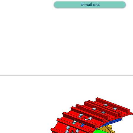
E-mail ons
Metaalconstructie