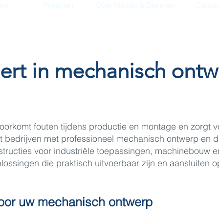
me
Projecten
Over Mecajo & Diensten
Contac
ert in mechanisch ont
rkomt fouten tijdens productie en montage en zorgt voo
t bedrijven met professioneel mechanisch ontwerp en d
ructies voor industriële toepassingen, machinebouw e
ossingen die praktisch uitvoerbaar zijn en aansluiten 
oor uw mechanisch ontwerp