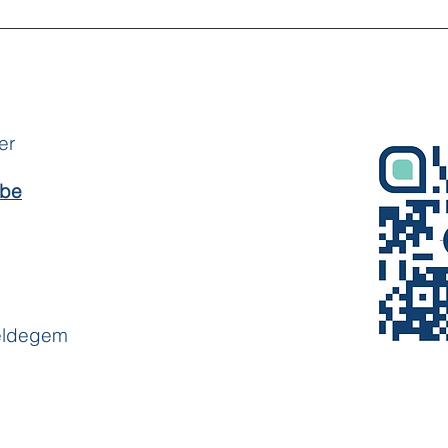
er
.be
Veldegem